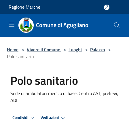
Salta al contenuto principale
Regione Marche
Comune di Agugliano
Home
>
Vivere il Comune
>
Luoghi
>
Palazzo
>
Polo sanitario
Polo sanitario
Sede di ambulatori medico di base. Centro AST, prelievi,
ADI
Condividi
Vedi azioni