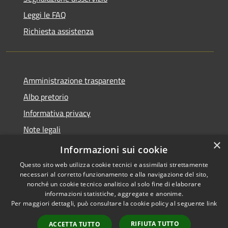
Leggi le FAQ
Richiesta assistenza
Amministrazione trasparente
Albo pretorio
Informativa privacy
Note legali
×
Dichiarazione di accessibilità
Informazioni sui cookie
Questo sito web utilizza cookie tecnici e assimilati strettamente
necessari al corretto funzionamento e alla navigazione del sito,
nonché un cookie tecnico analitico al solo fine di elaborare
informazioni statistiche, aggregate e anonime.
RSS
Copyright © 2026 • Comune di
Per maggiori dettagli, può consultare la cookie policy al seguente
link
Accessibilità
Agugliano • Powered by
Privacy
Municipium
Accesso
•
RIFIUTA TUTTO
ACCETTA TUTTO