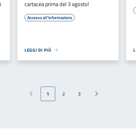
i
cartacea prima del 3 agosto!
Accesso all'informazione
LEGGI DI PIÙ
L
1
2
3
Pagina precedente
Pagina successiva