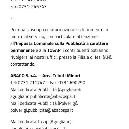
Fax: 0731-245743
-
Per qualsiasi tipo di informazione e chiarimento in
merito al servizio, con particolare attenzione
all’
Imposta Comunale sulla Pubblicità a carattere
permanente
e
alla
TOSAP
, i contribuenti potranno
rivolgersi ai nostri uffici, presso la Filiale di Jesi (AN),
contattando:
ABACO S.p.A. – Area Tributi Minori
Tel: 0731 211747 – Fax: 0731.690290
Mail dedicata Pubblicità (Agugliano):
agugliano.pubblicita@abacospa.it
Mail dedicata Pubblicità (Polverigi):
polverigi.pubblicita@abacospa.it
Mail dedicata Tosap (Agugliano):
agugliano.osap@abacospa.it