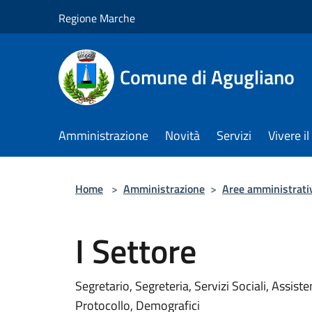
Salta al contenuto principale
Regione Marche
Comune di Agugliano
Amministrazione
Novità
Servizi
Vivere 
Home
>
Amministrazione
>
Aree amministrati
I Settore
Segretario, Segreteria, Servizi Sociali, Assist
Protocollo, Demografici