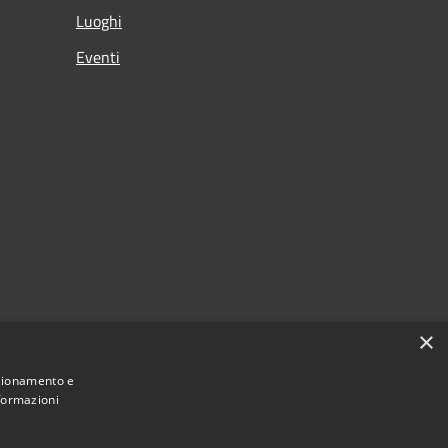
Luoghi
Eventi
×
nzionamento e
nformazioni