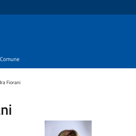
il Comune
ra Fiorani
ni