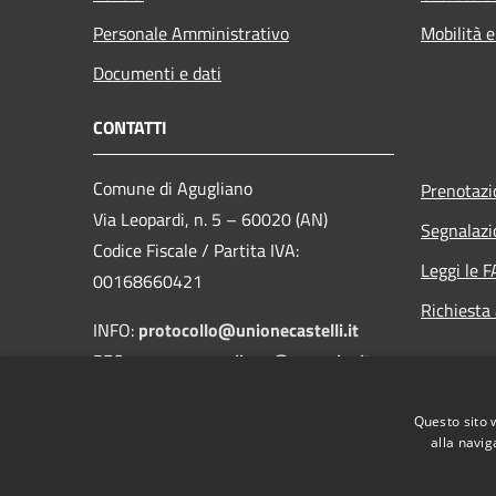
Personale Amministrativo
Mobilità e
Documenti e dati
CONTATTI
Comune di Agugliano
Prenotaz
Via Leopardi, n. 5 – 60020 (AN)
Segnalazi
Codice Fiscale / Partita IVA:
Leggi le 
00168660421
Richiesta
INFO:
protocollo@unionecastelli.it
PEC:
comune.agugliano@emarche.it
Tel. +39 071 9068031
Questo sito 
Fax. +39 071 908213
alla navig