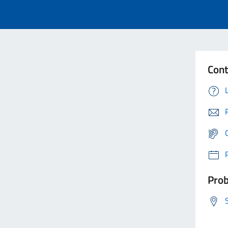
Cont
Prob