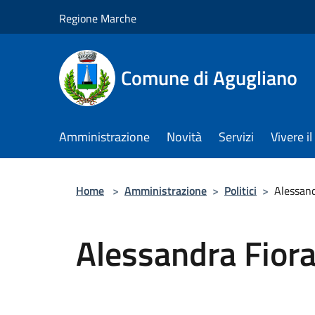
Salta al contenuto principale
Regione Marche
Comune di Agugliano
Amministrazione
Novità
Servizi
Vivere 
Home
>
Amministrazione
>
Politici
>
Alessand
Alessandra Fiora