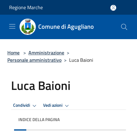
Salta al contenuto principale
Regione Marche
Comune di Agugliano
Home
>
Amministrazione
>
Personale amministrativo
>
Luca Baioni
Luca Baioni
Condividi
Vedi azioni
INDICE DELLA PAGINA