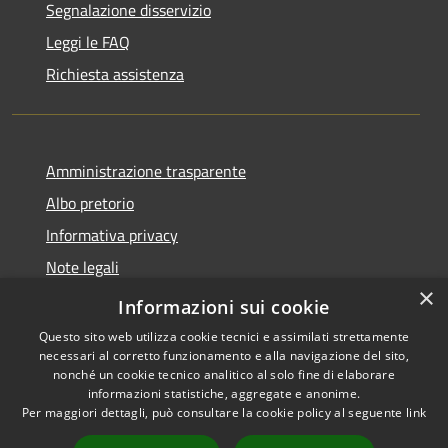
Segnalazione disservizio
Leggi le FAQ
Richiesta assistenza
Amministrazione trasparente
Albo pretorio
Informativa privacy
Note legali
×
Dichiarazione di accessibilità
Informazioni sui cookie
Questo sito web utilizza cookie tecnici e assimilati strettamente
necessari al corretto funzionamento e alla navigazione del sito,
nonché un cookie tecnico analitico al solo fine di elaborare
informazioni statistiche, aggregate e anonime.
RSS
Copyright © 2026 • Comune di
Per maggiori dettagli, può consultare la cookie policy al seguente
link
Accessibilità
Agugliano • Powered by
Privacy
Municipium
Accesso