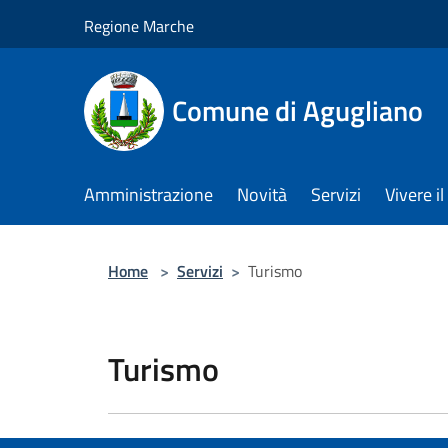
Salta al contenuto principale
Regione Marche
Comune di Agugliano
Amministrazione
Novità
Servizi
Vivere 
Home
>
Servizi
>
Turismo
Turismo