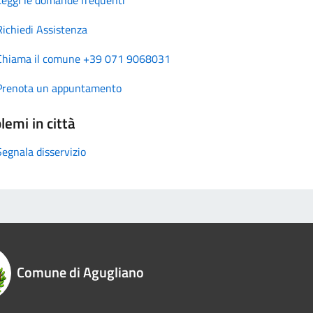
Richiedi Assistenza
Chiama il comune +39 071 9068031
Prenota un appuntamento
lemi in città
Segnala disservizio
Comune di Agugliano