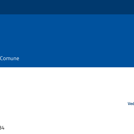
il Comune
Ved
34