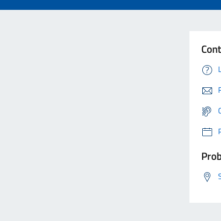
Cont
Prob