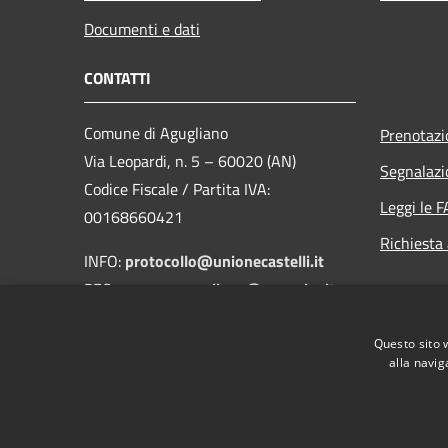
Documenti e dati
CONTATTI
Comune di Agugliano
Prenotaz
Via Leopardi, n. 5 – 60020 (AN)
Segnalazi
Codice Fiscale / Partita IVA:
Leggi le 
00168660421
Richiesta
INFO:
protocollo@unionecastelli.it
PEC:
comune.agugliano@emarche.it
Tel. +39 071 9068031
Questo sito 
Fax. +39 071 908213
alla navig