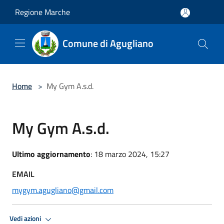
Salta al contenuto principale
Regione Marche
Comune di Agugliano
Home
>
My Gym A.s.d.
My Gym A.s.d.
Ultimo aggiornamento
: 18 marzo 2024, 15:27
EMAIL
mygym.agugliano@gmail.com
Vedi azioni