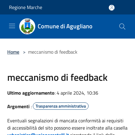
Salta al contenuto principale
Regione Marche
Comune di Agugliano
Home
>
meccanismo di feedback
meccanismo di feedback
Ultimo aggiornamento
: 4 aprile 2024, 10:36
Argomenti
:
Trasparenza amministrativa
Eventuali segnalazioni di mancata conformità ai requisiti
di accessibilità del sito possono essere inoltrate alla casella
urbanistica@unionecastelli.it
riportando il link della