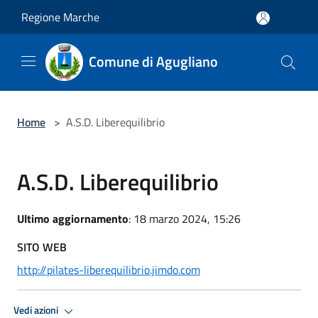
Salta al contenuto principale
Regione Marche
Comune di Agugliano
Home
>
A.S.D. Liberequilibrio
A.S.D. Liberequilibrio
Ultimo aggiornamento
: 18 marzo 2024, 15:26
SITO WEB
http://pilates-liberequilibrio.jimdo.com
Vedi azioni